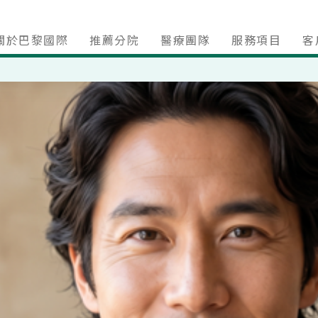
關於巴黎國際
推薦分院
醫療團隊
服務項目
客
複合式生髮治療
焦點療程
名人實感推薦