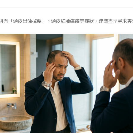
併有「頭皮出油掉髮」、頭皮紅腫痛癢等症狀，建議盡早尋求專