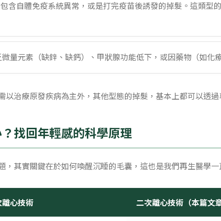
包含自體免疫系統異常，或是打完疫苗後誘發的掉髮。這類型的
乏微量元素（缺鋅、缺鈣）、甲狀腺功能低下，或因藥物（如化
需以治療原發疾病為主外，其他型態的掉髮，基本上都可以透過
心？找回年輕感的科學原理
題，其實關鍵在於如何喚醒沉睡的毛囊，這也是我們再生醫學一
次離心技術
二次離心技術（本篇文