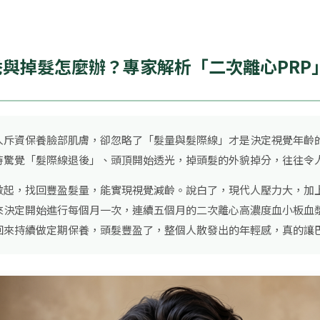
與掉髮怎麼辦？專家解析「二次離心PRP
人斥資保養臉部肌膚，卻忽略了「髮量與髮際線」才是決定視覺年齡
時驚覺「髮際線退後」、頭頂開始透光，掉頭髮的外貌掉分，往往令
做起，找回豐盈髮量，能實現視覺減齡。說白了，現代人壓力大，加
開始進行每個月一次，連續五個月的二次離心高濃度血小板血漿（Platele
回來持續做定期保養，頭髮豐盈了，整個人散發出的年輕感，真的讓