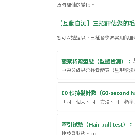
及時間軸的變化。
【互動自測】三招評估您的
您可以透過以下三種醫學界常用的居
觀察稀疏型態（型態檢測）：
中央分線是否逐漸變寬（呈現聖誕
60 秒掉髮計數（60-second ha
「同一個人、同一方法、同一頻率
牽引試驗（Hair pull test）：
性掉髮狀態。
[1]