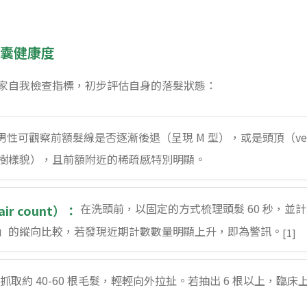
毛囊健康度
家自我檢查指標，初步評估自身的落髮狀態：
男性可觀察前額髮線是否逐漸後退（呈現 M 型），或是頭頂（ve
樹樣貌），且前額附近的稀疏感特別明顯。
在洗頭前，以固定的方式梳理頭髮 60 秒，並
ir count）：
」的縱向比較，若發現近期計數數量明顯上升，即為警訊。
[1]
抓取約 40-60 根毛髮，輕輕向外拉扯。若抽出 6 根以上，