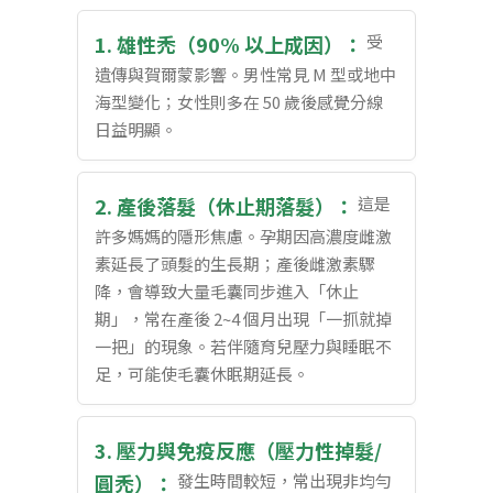
1. 雄性禿（90% 以上成因）：
受
遺傳與賀爾蒙影響。男性常見 M 型或地中
海型變化；女性則多在 50 歲後感覺分線
日益明顯。
2. 產後落髮（休止期落髮）：
這是
許多媽媽的隱形焦慮。孕期因高濃度雌激
素延長了頭髮的生長期；產後雌激素驟
降，會導致大量毛囊同步進入「休止
期」，常在產後 2~4 個月出現「一抓就掉
一把」的現象。若伴隨育兒壓力與睡眠不
足，可能使毛囊休眠期延長。
3. 壓力與免疫反應（壓力性掉髮/
圓禿）：
發生時間較短，常出現非均勻