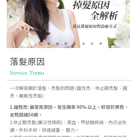
最新消息
線上預約
落髮原因
Service Ttems
一次解答關於落髮、禿髮的問題 (雄性禿、休止期禿髮、圓
禿、瘢痕性禿髮)
1.雄性禿: 最常見原因，發生機率 90% 以上，好發於男性、
女性超過50歲。
2.休止期禿髮(廣泛性稀疏)：貧血、甲狀腺疾病、內分泌失
調、外科手術、快速減重、 壓力。