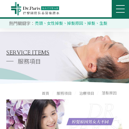
落髮原因
熱門關鍵字：
禿頭
、
女性掉髮
、
掉髮原因
、
掉髮
、
生髮
立即搜尋
醫美部門
關節治療部門
SEARCH
關於巴黎國際
SERVICE ITEMS
服務項目
推薦分院
醫療團隊
落髮原因
首頁
服務項目
治療項目
服務項目
客戶分享