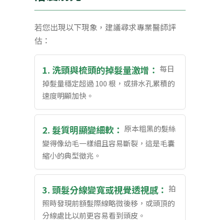
若您出現以下現象，建議尋求專業醫師評
估：
1. 洗頭與梳頭的掉髮量激增：
每日
掉髮量穩定超過 100 根，或排水孔累積的
速度明顯加快。
2. 髮質明顯變細軟：
原本粗黑的髮絲
變得像幼毛一樣細且容易斷裂，這是毛囊
縮小的典型徵兆。
3. 頭髮分線變寬或視覺透視感：
拍
照時發現前額髮際線略微後移，或頭頂的
分線處比以前更容易看到頭皮。