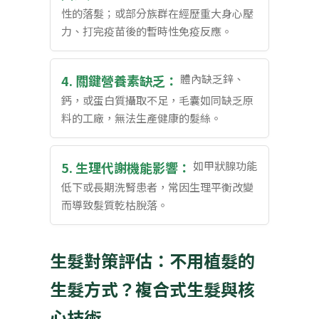
性的落髮；或部分族群在經歷重大身心壓
力、打完疫苗後的暫時性免疫反應。
4. 關鍵營養素缺乏：
體內缺乏鋅、
鈣，或蛋白質攝取不足，毛囊如同缺乏原
料的工廠，無法生產健康的髮絲。
5. 生理代謝機能影響：
如甲狀腺功能
低下或長期洗腎患者，常因生理平衡改變
而導致髮質乾枯脫落。
生髮對策評估：不用植髮的
生髮方式？複合式生髮與核
心技術