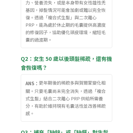
力、營養流失，或是本身帶有女性雄性禿
基因，掉髮情況可能會加劇或難以完全恢
復。透過「複合式生髮」與二次離心
PRP，能為處於休止期的毛囊提供高濃度
的修復因子，協助優化頭皮環境，縮短毛
囊的過渡期。
Q2：女生 50 歲以後頭髮稀疏，還有機
會恢復嗎？
更年期後的稀疏多與賀爾蒙變化相
ANS：
關。只要毛囊尚未完全消失，透過「複合
式生髮」結合二次離心 PRP 供給所需養
分，有助於維持現有毛囊活性並改善稀疏
感。
Q3：補充「缺鋅」或「缺鈣」對生髮