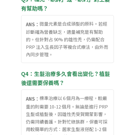
有幫助嗎？
微量元素是合成頭髮的原料。若經
ANS：
診斷確為營養缺乏，適量補充是有幫助
的。但針對占 90% 的雄性禿，仍需配合
PRP 注入生長因子等複合式療法，由外而
內同步管理。
Q4：生髮治療多久會看出變化？植髮
後還需要保養嗎？
標準治療以 6 個月為一療程，較嚴
ANS：
重的則需要 10-12 個月。無論是進行 PRP
生髮或植髮後，因雄性禿受賀爾蒙影響，
仍需持續養護。針對忙碌族群，保養可採
用較簡單的方式：居家生髮液搭配 1-2 個