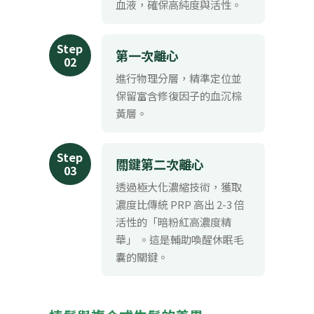
血液，確保高純度與活性。
Step
第一次離心
02
進行物理分層，精準定位並
保留富含修復因子的血沉棕
黃層。
Step
關鍵第二次離心
03
透過極大化濃縮技術，獲取
濃度比傳統 PRP 高出 2-3 倍
活性的「暗粉紅高濃度精
華」 。這是輔助喚醒休眠毛
囊的關鍵。