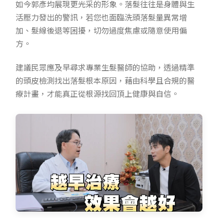
如今郭彥均展現更光采的形象。落髮往往是身體與生
活壓力發出的警訊，若您也面臨洗頭落髮量異常增
加、髮線後退等困擾，切勿過度焦慮或隨意使用偏
方。
建議民眾應及早尋求專業生髮醫師的協助，透過精準
的頭皮檢測找出落髮根本原因，藉由科學且合規的醫
療計畫，才能真正從根源找回頂上健康與自信。