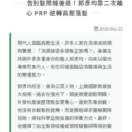
最新消息
告別髮際線後退！郭彥均靠二次離
心 PRP 逆轉高壓落髮
線上預約
2026.Mar.22
現代人面臨高壓生活，許多人常在洗澡或梳頭
時驚覺：「洗頭掉很多頭髮正常嗎？」身兼主
持與外景多重身份的藝人郭彥均，向來以陽光
專業形象示人，但也同樣面臨這項職場與生活
的雙重壓力。
郭彥均坦言，身為公眾人物，上鏡細節常被放
大檢視。過去在強光下，頭皮視覺感較明顯，
外景吹風後整理髮型更費心。面對形象挑戰，
他沒有依賴髮粉遮掩，而是積極尋求醫療團隊
協助，尋找科學且無負擔的保養方式。最終，
他選擇了由生髮領域權威鄧翔駿醫師帶領的醫