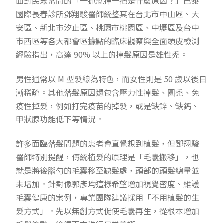
面對民眾常問的「一抓就掉一把是什麼原因？」巴黎
國際長春診所鄧翔駿醫師統整其在台北市中山區、大
安區、新北市汐止區、桃園市桃園區、中壢區及台中
市西區等各大都會區據點的臨床觀察與全面頭皮檢測
經驗指出，高達 90% 以上的掉髮原因是雄性禿。
男性通常以 M 型髮線為特色，而女性則是 50 歲以後日
漸稀疏。其他落髮原因還包含壓力性掉髮、圓禿、免
疫性掉髮，例如打完疫苗的掉髮，或是缺鋅、缺鈣、
甲狀腺功能低下等情況。
許多面臨落髮問題的患者會直覺想到植髮，但鄧翔駿
醫師特別提醒，傳統植髮的原理是「毛囊搬移」，也
就是將後腦勺的毛囊移至缺髮處，頭部的頭髮總量並
未增加。針對像郭彥均這樣希望增加視覺密度、維護
毛囊健康的案例，專業團隊建議採用「不用植髮的生
髮方式」。先以無創方式促使毛囊再生，從根本增加