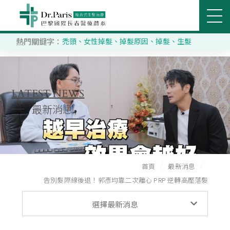
熱門關鍵字：
禿頭
、
女性掉髮
、
掉髮原因
、
掉髮
、
生髮
立即搜尋
醫美部門
關節治療部門
SEARCH
關於巴黎國際
LATEST NEWS
最新消息
推薦分院
醫療團隊
首頁
最新消息
服務項目
告別髮際線後退！郭彥均靠二次離心 PRP 逆轉高壓落髮
最新消息
客戶分享
選擇最新消息