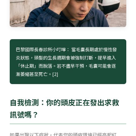
巴黎國際長春診所小叮嚀： 當毛囊長期處於慢性發
炎狀態，頭髮的生長週期會被強制打斷，提早進入
「休止期」而脫落。若不盡早干預，毛囊可能會逐
漸萎縮甚至死亡。[2]
自我檢測：你的頭皮正在發出求救
訊號嗎？
如果出現以下症狀，代表您的頭皮環境已經亮起紅