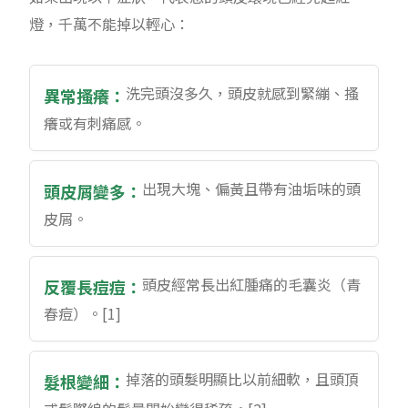
燈，千萬不能掉以輕心：
洗完頭沒多久，頭皮就感到緊繃、搔
異常搔癢：
癢或有刺痛感。
出現大塊、偏黃且帶有油垢味的頭
頭皮屑變多：
皮屑。
頭皮經常長出紅腫痛的毛囊炎（青
反覆長痘痘：
春痘）。[1]
掉落的頭髮明顯比以前細軟，且頭頂
髮根變細：