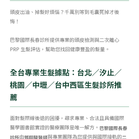
頭皮出油、掉髮好煩惱？千萬別等到毛囊死掉才後
悔！
巴黎國際長春診所提供專業的頭皮檢測與二次離心
PRP 生髮評估，幫助您找回健康豐盈的髮量。
全台專業生髮據點：台北／汐止／
桃園／中壢／台中西區生髮診所推
薦
面對髮際線後退的困擾，尋求專業、合法且具備國際
醫學圖書館實證的醫療團隊是唯一解方。
巴黎國際長春
由
與專業團隊為您提供與國際接軌的
診所
鄧翔駿醫師
二