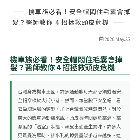
最新消息
機車族必看！安全帽悶住毛囊會掉
線上預約
髮？醫師教你 4 招拯救頭皮危機
2026.May.25
機車族必看！安全帽悶住毛囊會掉
髮？醫師教你 4 招拯救頭皮危機
台灣身為機車王國，許多通勤族每天都必須戴著安
全帽穿梭於大街小巷。然而，每當脫下安全帽，看
著扁塌油膩的頭髮，加上台灣氣候潮濕悶熱，對於
廣大的機車通勤族來說，頭皮長時間處於高溫、高
濕度的「溫室」狀態。頭皮出油產生異味，許多人
更驚覺洗頭時，排水孔的掉髮量似乎越來越多。這