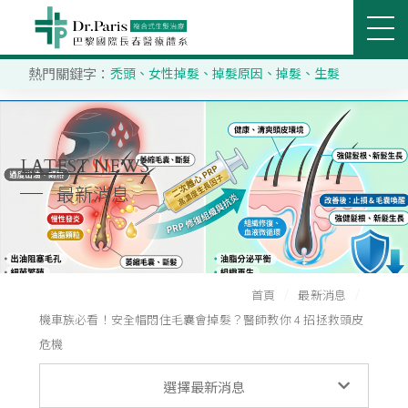
熱門關鍵字：
禿頭
、
女性掉髮
、
掉髮原因
、
掉髮
、
生髮
立即搜尋
醫美部門
關節治療部門
SEARCH
關於巴黎國際
LATEST NEWS
最新消息
推薦分院
醫療團隊
首頁
最新消息
服務項目
機車族必看！安全帽悶住毛囊會掉髮？醫師教你 4 招拯救頭皮
危機
客戶分享
最新消息
選擇最新消息