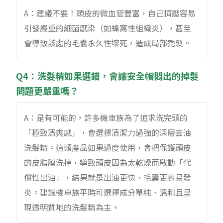
A：建議不要！頭皮的微血管豐富，自己擠壓容易
引發嚴重的細菌感染（如蜂窩性組織炎），甚至
會導致該處的毛囊永久性壞死，造成局部禿髮。
Q4：洗髮精如果選錯，會讓安全帽悶出的掉髮
問題更嚴重嗎？
A：是有可能的，許多機車族為了追求洗完頭的
「極致清爽感」，會選擇清潔力過強的深層去油
洗髮精。這類產品如果過度使用，會把保護頭皮
的皮脂膜洗掉，導致頭皮因為太乾燥而啟動「代
償性出油」，結果就是出油更快、毛囊更容易發
炎。建議機車族平時可選擇成分單純、溫和且呈
現透明質地的洗髮精為主。