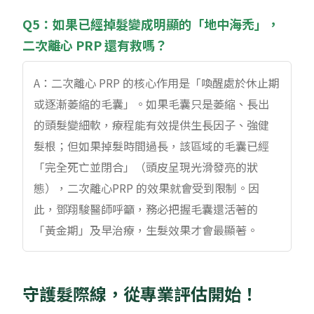
Q5：如果已經掉髮變成明顯的「地中海禿」，
二次離心 PRP 還有救嗎？
A：二次離心 PRP 的核心作用是「喚醒處於休止期
或逐漸萎縮的毛囊」。如果毛囊只是萎縮、長出
的頭髮變細軟，療程能有效提供生長因子、強健
髮根；但如果掉髮時間過長，該區域的毛囊已經
「完全死亡並閉合」（頭皮呈現光滑發亮的狀
態），二次離心PRP 的效果就會受到限制。因
此，鄧翔駿醫師呼籲，務必把握毛囊還活著的
「黃金期」及早治療，生髮效果才會最顯著。
守護髮際線，從專業評估開始！