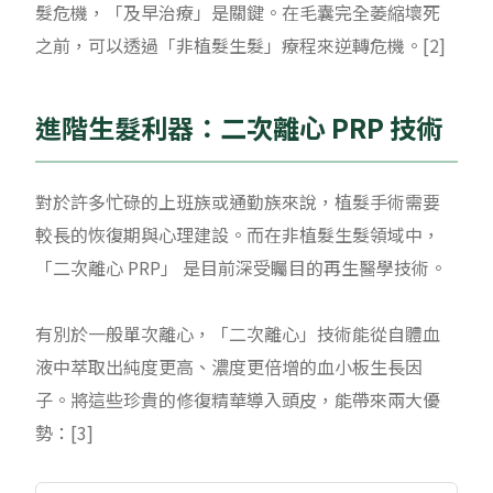
髮危機，「及早治療」是關鍵。在毛囊完全萎縮壞死
之前，可以透過「非植髮生髮」療程來逆轉危機。[2]
進階生髮利器：二次離心 PRP 技術
對於許多忙碌的上班族或通勤族來說，植髮手術需要
較長的恢復期與心理建設。而在非植髮生髮領域中，
「二次離心 PRP」 是目前深受矚目的再生醫學技術。
有別於一般單次離心，「二次離心」技術能從自體血
液中萃取出純度更高、濃度更倍增的血小板生長因
子。將這些珍貴的修復精華導入頭皮，能帶來兩大優
勢：[3]