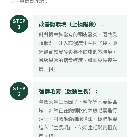
三階段育髮理論：
STEP
改善微環境（止損階段）：
1
針對機車族常有的頭皮發炎、悶熱受
損狀況，注入高濃度生長因子後，優
先調節頭皮發炎與不健康的微環境，
減緩異常的落髮速度，讓頭皮恢復生
機。[4]
STEP
強健毛囊（啟動生長）：
2
釋放大量生長因子，精準導入萎縮區
域，針對正在變細軟的休眠毛囊進行
活化，刺激毛囊細胞增生，促進毛髮
進入「生長期」，使新生毛髮變粗變
密。[5]