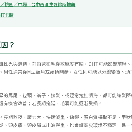
止／桃園／中壢／台中西區生髮診所推薦
所打卡牆
原因？
雄性禿與遺傳、荷爾蒙和毛囊敏感度有關，DHT可能影響前額
。男性通常從M型額角或頭頂開始，女性則可能以分線變寬、頭
緊的馬尾、包頭、辮子、接髮，或經常拉扯瀏海，都可能讓髮際
還有機會改善；若長期拖延，毛囊可能逐漸受損。
。長期熬夜、壓力大、快速減重、缺鐵、蛋白質攝取不足、甲狀
炎、頭皮癢、頭皮屑或出油嚴重，也會讓頭皮環境不穩定，進一