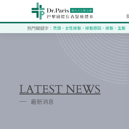
熱門關鍵字：
禿頭
、
女性掉髮
、
掉髮原因
、
掉髮
、
生髮
LATEST NEWS
最新消息