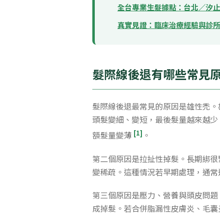
全台專業生髮據點：台北／汐
真實見證：臨床治療經驗與診
髮際線後退有哪些常見
髮際線後退最常見的原因是雄性禿。
頭髮變細、變短，最後髮量越來越少
[1]
額髮量變薄
。
第二個原因是拉扯性掉髮。長期綁很
變稀疏。這種情況若早期處理，通常
第三個原因是壓力、營養與頭皮問題
成掉髮。若合併脂漏性皮膚炎、毛囊