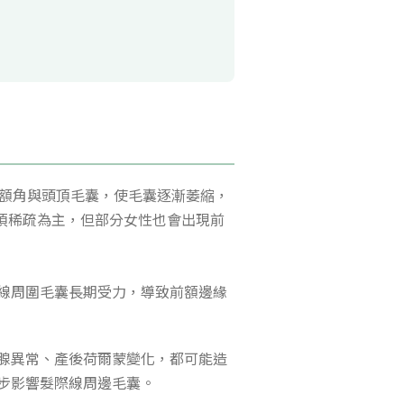
、額角與頭頂毛囊，使毛囊逐漸萎縮，
頂稀疏為主，但部分女性也會出現前
線周圍毛囊長期受力，導致前額邊緣
腺異常、產後荷爾蒙變化，都可能造
步影響髮際線周邊毛囊。