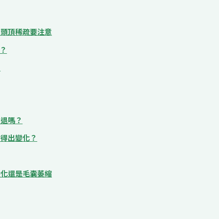
、頭頂稀疏要注意
？
？
後退嗎？
看得出變化？
變化還是毛囊萎縮