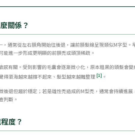
什麼關係？
一，通常從左右額角開始往後退，讓前額髮線呈現類似M字型。
可能進一步形成更明顯的前額禿或頭頂稀疏。
T敏感有關。受到影響的毛囊會逐漸微小化，原本粗黑的頭髮會變
[1]
覺得瀏海越來越撐不起來、髮型越來越難整理
。
微後退但趨於穩定；若是雄性禿造成的M型禿，通常會持續進展
查判斷。
重程度？