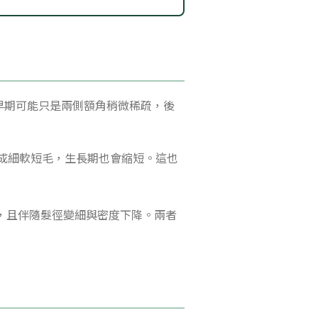
早期可能只是兩側額角稍微稀疏，後
成細軟短毛，生長期也會縮短。這也
，且伴隨髮徑變細與密度下降。兩者