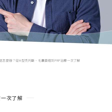
退怎麼辦？從M型禿判斷、毛囊萎縮到PRP治療一次了解
療一次了解