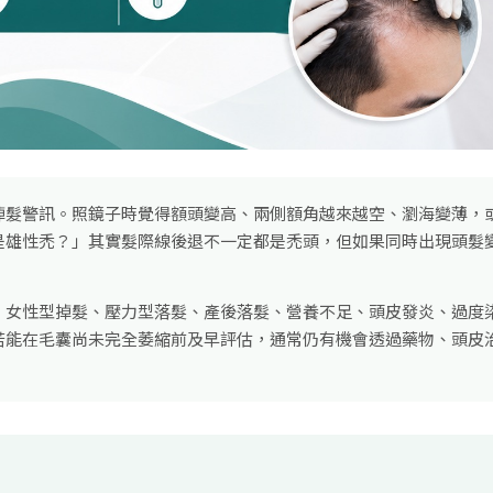
掉髮警訊。照鏡子時覺得額頭變高、兩側額角越來越空、瀏海變薄，
是雄性禿？」其實髮際線後退不一定都是禿頭，但如果同時出現頭髮
、女性型掉髮、壓力型落髮、產後落髮、營養不足、頭皮發炎、過度
若能在毛囊尚未完全萎縮前及早評估，通常仍有機會透過藥物、頭皮治