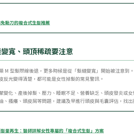
與免動刀的複合式生髮推薦
縫變寬、頭頂稀疏要注意
顯 M 型髮際線後退，更多時候是從「髮縫變寬」開始被注意到
皮反光變得清楚，都可能是女性掉髮的常見警訊。
蒙變化、產後掉髮、壓力、睡眠不足、營養缺乏、頭皮發炎或女
油、搔癢、頭皮屑等問題，建議及早進行頭皮與毛囊評估，找出
到髮量再生：醫師詳解女性專屬的「複合式生髮」方案