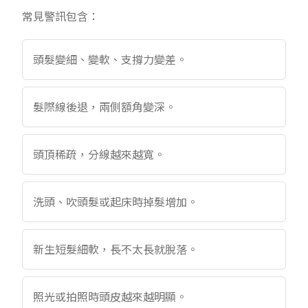
常見警訊包含：
頭髮變細、變軟、支撐力變差。
髮際線後退，兩側額角變深。
頭頂稀疏，分線越來越寬。
洗頭、吹頭髮或起床時掉髮增加。
新生短髮細軟，長不太長就脫落。
照光或拍照時頭皮越來越明顯。