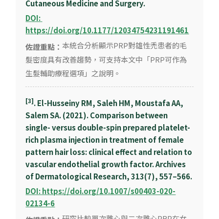
Cutaneous Medicine and Surgery.
DOI: 
https://doi.org/10.1177/12034754231191461
本統合分析顯示PRP對雄性禿患者的毛
佐證重點：
髮密度具有改善趨勢，可支持本文中「PRP可作為
生髮輔助療程選項」之說明。
[3]
. El-Husseiny RM, Saleh HM, Moustafa AA,
Salem SA. (2021). Comparison between
single- versus double-spin prepared platelet-
rich plasma injection in treatment of female
pattern hair loss: clinical effect and relation to
vascular endothelial growth factor. Archives
of Dermatological Research, 313(7), 557–566.
DOI: https://doi.org/10.1007/s00403-020-
02134-6
研究比較單次離心與二次離心PRP在女