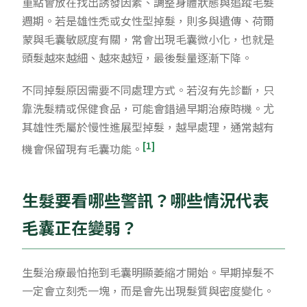
重點會放在找出誘發因素、調整身體狀態與追蹤毛髮
週期。若是雄性禿或女性型掉髮，則多與遺傳、荷爾
蒙與毛囊敏感度有關，常會出現毛囊微小化，也就是
頭髮越來越細、越來越短，最後髮量逐漸下降。
不同掉髮原因需要不同處理方式。若沒有先診斷，只
靠洗髮精或保健食品，可能會錯過早期治療時機。尤
其雄性禿屬於慢性進展型掉髮，越早處理，通常越有
[1]
機會保留現有毛囊功能。
生髮要看哪些警訊？哪些情況代表
毛囊正在變弱？
生髮治療最怕拖到毛囊明顯萎縮才開始。早期掉髮不
一定會立刻禿一塊，而是會先出現髮質與密度變化。