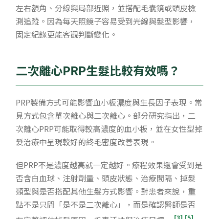
左右額角、分線與局部近照，並搭配毛囊鏡或頭皮檢
測追蹤。因為每天照鏡子容易受到光線與髮型影響，
固定紀錄更能客觀判斷變化。
二次離心PRP生髮比較有效嗎？
PRP製備方式可能影響血小板濃度與生長因子表現。常
見方式包含單次離心與二次離心。部分研究指出，二
次離心PRP可能取得較高濃度的血小板，並在女性型掉
髮治療中呈現較好的終毛密度改善表現。
但PRP不是濃度越高就一定越好。療程效果還會受到是
否含白血球、注射劑量、頭皮狀態、治療間隔、掉髮
類型與是否搭配其他生髮方式影響。對患者來說，重
點不是只問「是不是二次離心」，而是確認醫師是否
[3]
[5]