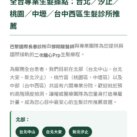
全台專業生髮據點：台北／汐止／
桃園／中壢／台中西區生髮診所推
薦
由
與專業團隊為您提供與
巴黎國際長春診所
鄧翔駿醫師
國際接軌的
生髮療程。
二次離心Prp
為服務全台患者，我們目前在北部（台北中山、台北
大安、新北汐止）、桃竹苗（桃園區、中壢區）以及
中部（台中西區）共設有六間專業分院。歡迎就近預
約高階頭皮檢測，讓權威醫療團隊為您量身打造專屬
計畫。成為您心目中最安心的生髮診所推薦首選。
北部：
台北中山
台北大安
新北汐止