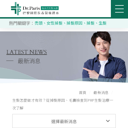
熱門關鍵字：
禿頭
、
女性掉髮
、
掉髮原因
、
掉髮
、
生髮
立即搜尋
醫美部門
關節治療部門
SEARCH
關於巴黎國際
LATEST NEWS
最新消息
推薦分院
醫療團隊
首頁
最新消息
服務項目
生髮怎麼做才有效？從掉髮原因、毛囊檢查到PRP生髮治療一
次了解
客戶分享
最新消息
選擇最新消息