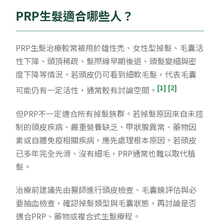
PRP生髮適合哪些人？
PRP生髮治療較常被用於雄性禿、女性型掉髮、毛囊活
性下降、頭頂稀疏、髮際線早期後退、頭髮變細與密
度下降等情況。若頭皮仍可看到細軟毛髮，代表毛囊
[1]
[2]
可能仍有一定活性，通常較有討論空間。
但PRP不一定適合所有掉髮族群。若掉髮原因來自未控
制的頭皮疾病、嚴重營養缺乏、甲狀腺異常、藥物因
素或自體免疫相關疾病，應先處理根本原因。若頭皮
已多年完全光滑、沒有細毛，PRP通常也難以取代植
髮。
治療前建議先由醫師進行頭皮檢查、毛囊鏡評估與必
要抽血檢查，確認掉髮類型與毛囊狀態，再討論是否
適合PRP、藥物或複合式生髮療程。