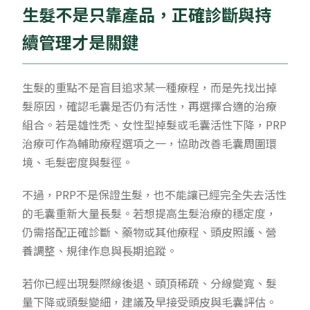
生髮不是只靠產品，正確診斷與持
續管理才是關鍵
生髮的重點不是盲目追求某一種療程，而是先找出掉
髮原因，確認毛囊是否仍有活性，再選擇合適的治療
組合。若是雄性禿、女性型掉髮或毛囊活性下降，PRP
治療可作為輔助療程選項之一，協助改善毛囊周圍環
境、毛髮密度與髮徑。
不過，PRP不是保證生髮，也不能讓已經完全失去活性
的毛囊重新大量長髮。若想提高生髮治療的穩定度，
仍需搭配正確診斷、藥物或其他療程、頭皮照護、營
養調整、規律作息與長期追蹤。
若你已經出現髮際線後退、頭頂稀疏、分線變寬、髮
量下降或頭髮變細，建議及早接受頭皮與毛囊評估。